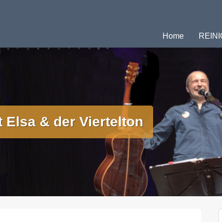
nd Webshop
Home
REINI
 Elsa & der Viertelton