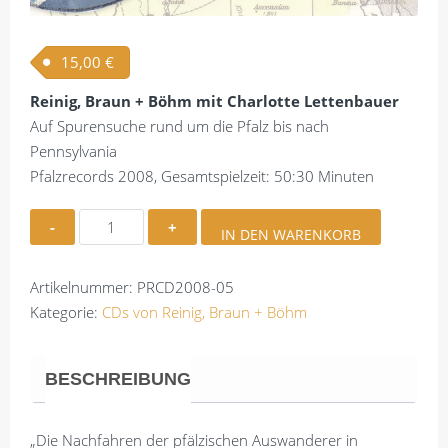
15,00
€
Reinig, Braun + Böhm mit Charlotte Lettenbauer
Auf Spurensuche rund um die Pfalz bis nach
Pennsylvania
Pfalzrecords 2008, Gesamtspielzeit: 50:30 Minuten
Reinig,
IN DEN WARENKORB
Braun
+
Artikelnummer:
PRCD2008-05
Böhm
Kategorie:
CDs von Reinig, Braun + Böhm
|
Hiwwe
un
BESCHREIBUNG
Driwwe
Menge
„Die Nachfahren der pfälzischen Auswanderer in