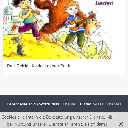
Paul Reinig | Kinder unserer Stadt
Bereitgestellt von WordPress
|
Theme:
Trusted
by UXL Themes
Impressum, Disclaimer und Datenschutzerklärung
AGB
Cookies erleichtern die Bereitstellung unserer Dienste. Mit
der Nutzung unserer Dienste erklären Sie sich damit
Widerruf